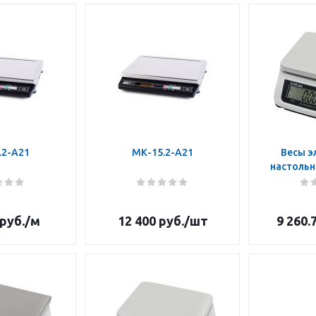
.2-А21
МК-15.2-А21
Весы э
настоль
руб.
/м
12 400
руб.
/шт
9 260.