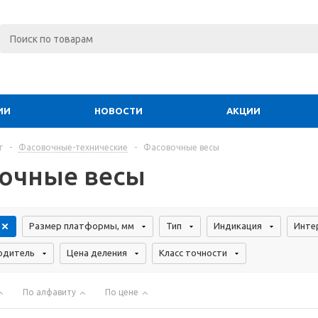
ИИ
НОВОСТИ
АКЦИИ
г
-
Фасовочные-технические
-
Фасовочные весы
очные весы
Размер платформы, мм
Тип
Индикация
Инте
одитель
Цена деления
Класс точности
По алфавиту
По цене