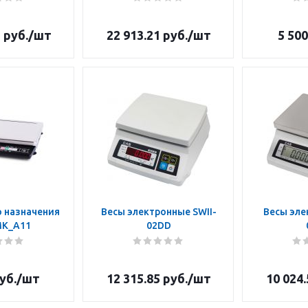
3
руб.
/шт
22 913.21
руб.
/шт
5 500
 назначения
Весы электронные SWII-
Весы эле
MK_A11
02DD
уб.
/шт
12 315.85
руб.
/шт
10 024.