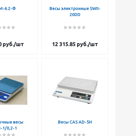
М-6.2-Ф
Весы электронные SWII-
20DD
0
руб.
/шт
12 315.85
руб.
/шт
очные весы
Весы CAS AD-5H
-1/0,2-1