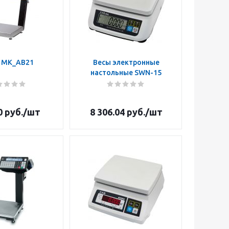
 MK_АВ21
Весы электронные
настольные SWN-15
0
руб.
/шт
8 306.04
руб.
/шт