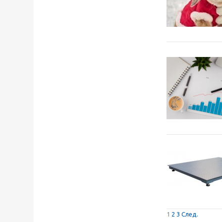
1
2
3
След.