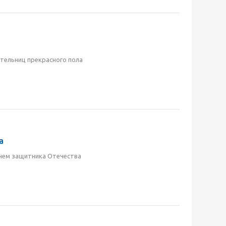
ительниц прекрасного пола
а
нем защитника Отечества