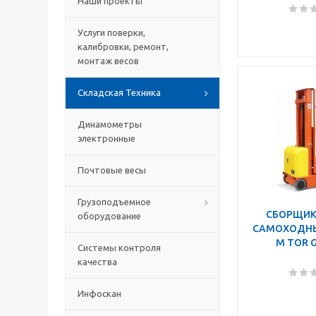
Наши проекты
Услуги поверки,
калибровки, ремонт,
монтаж весов
Складская Техника
Динамометры
электронные
Почтовые весы
Грузоподъемное
СБОРЩИК
оборудование
САМОХОДНЫЙ
М TOR 
Системы контроля
качества
Инфоскан