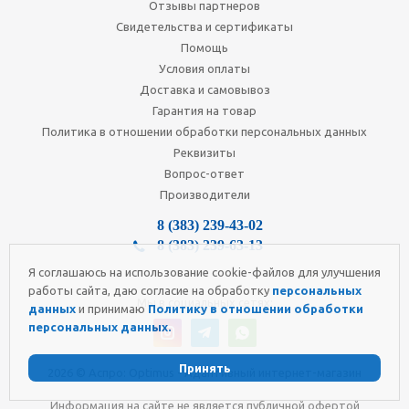
Отзывы партнеров
Свидетельства и сертификаты
Помощь
Условия оплаты
Доставка и самовывоз
Гарантия на товар
Политика в отношении обработки персональных данных
Реквизиты
Вопрос-ответ
Производители
8 (383) 239-43-02
8 (383) 239-63-13
Я соглашаюсь на использование cookie-файлов для улучшения
работы сайта, даю согласие на обработку
персональных
Мы в социальных сетях:
данных
и принимаю
Политику в отношении обработки
персональных данных.
Принять
2026 © Аспро: Optimus - Адаптивный интернет-магазин
Информация на сайте не является публичной офертой