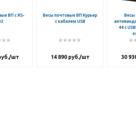
ые ВП с RS-
Весы почтовые ВП Курьер
Весы
32
с кабелем USB
антиванда
44 c US
к
уб.
/шт
14 890
руб.
/шт
30 93