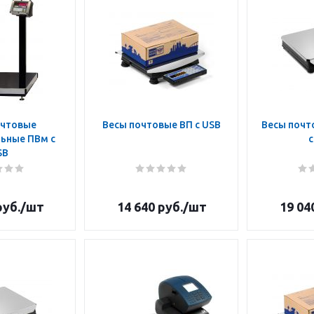
очтовые
Весы почтовые ВП с USB
Весы почт
ьные ПВм с
с
SB
уб.
/шт
14 640
руб.
/шт
19 04