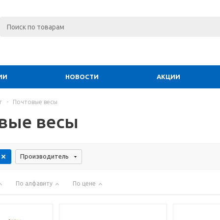
ИИ
НОВОСТИ
АКЦИИ
г
-
Почтовые весы
вые весы
Производитель
По алфавиту
По цене