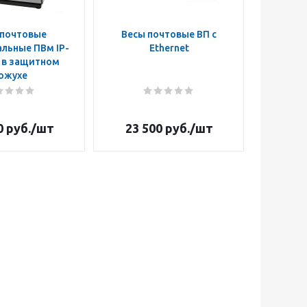
 почтовые
Весы почтовые ВП с
льные ПВм IP-
Ethernet
B в защитном
ожухе
0
руб.
/шт
23 500
руб.
/шт