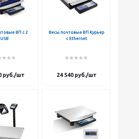
товые ВП с 2
Весы почтовые ВП Курьер
USB
с Ethernet
0
руб.
/шт
24 540
руб.
/шт