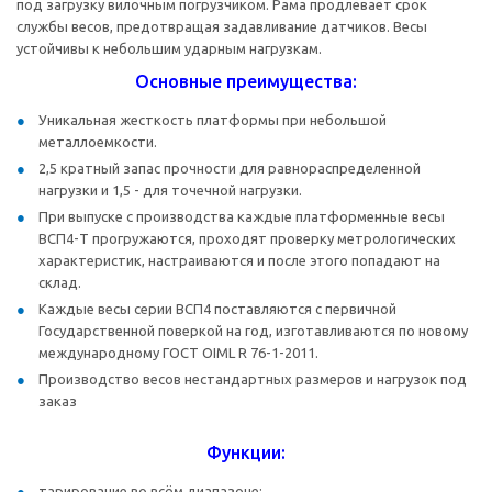
под загрузку вилочным погрузчиком. Рама продлевает срок
службы весов, предотвращая задавливание датчиков. Весы
устойчивы к небольшим ударным нагрузкам.
Основные преимущества:
Уникальная жесткость платформы при небольшой
металлоемкости.
2,5 кратный запас прочности для равнораспределенной
нагрузки и 1,5 - для точечной нагрузки.
При выпуске с производства каждые платформенные весы
ВСП4-Т прогружаются, проходят проверку метрологических
характеристик, настраиваются и после этого попадают на
склад.
Каждые весы серии ВСП4 поставляются с первичной
Государственной поверкой на год, изготавливаются по новому
международному ГОСТ OIML R 76-1-2011.
Производство весов нестандартных размеров и нагрузок под
заказ
Функции:
тарирование во всём диапазоне;