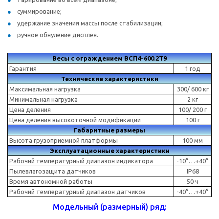
суммирование;
удержание значения массы после стабилизации;
ручное обнуление дисплея.
Весы с ограждением ВСП4-600.2Т9
Гарантия
1 год
Технические характеристики
Максимальная нагрузка
300/ 600 кг
Минимальная нагрузка
2 кг
Цена деления
100/ 200 г
Цена деления высокоточной модификации
100 г
Габаритные размеры
Высота грузоприемной платформы
100 мм
Эксплуатационные характеристики
Рабочий температурный диапазон индикатора
-10°…+40°
Пылевлагозащита датчиков
IP68
Время автономной работы
50 ч
Рабочий температурный диапазон датчиков
-40°…+40°
Модельный (размерный) ряд: