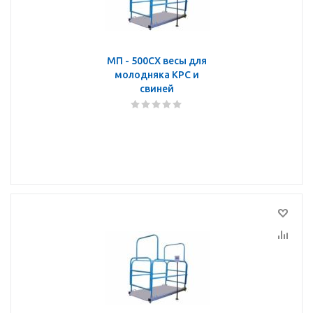
МП - 500СХ весы для
молодняка КРС и
свиней