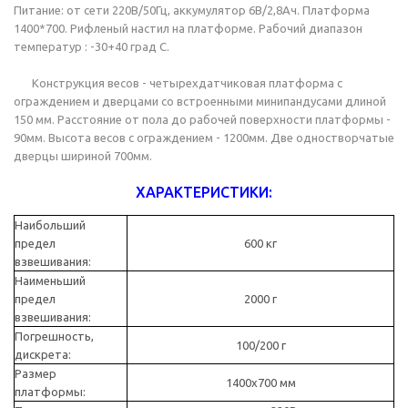
Питание: от сети 220В/50Гц, аккумулятор 6В/2,8Ач. Платформа
1400*700. Рифленый настил на платформе. Рабочий диапазон
температур : -30+40 град С.
Конструкция весов - четырехдатчиковая платформа с
ограждением и дверцами со встроенными минипандусами длиной
150 мм. Расстояние от пола до рабочей поверхности платформы -
90мм. Высота весов с ограждением - 1200мм. Две одностворчатые
дверцы шириной 700мм.
ХАРАКТЕРИСТИКИ:
Наибольший
предел
600 кг
взвешивания:
Наименьший
предел
2000 г
взвешивания:
Погрешность,
100/200 г
дискрета:
Размер
1400х700 мм
платформы: