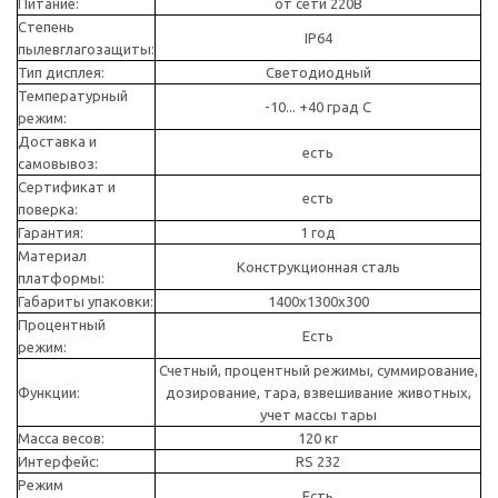
Питание:
от сети 220В
Степень
IP64
пылевглагозащиты:
Тип дисплея:
Светодиодный
Температурный
-10... +40 град С
режим:
Доставка и
есть
самовывоз:
Сертификат и
есть
поверка:
Гарантия:
1 год
Материал
Конструкционная сталь
платформы:
Габариты упаковки:
1400х1300х300
Процентный
Есть
режим:
Счетный, процентный режимы, суммирование,
Функции:
дозирование, тара, взвешивание животных,
учет массы тары
Масса весов:
120 кг
Интерфейс:
RS 232
Режим
Есть